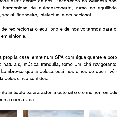
pode estar dentro de nós. Recorrendo ao wellness po
 harmoniosa de autodescoberta, rumo ao equilíbrio f
 social, financeiro, intelectual e ocupacional.
de redirecionar o equilíbrio e de nos voltarmos para o
em sintonia.
a própria casa; entre num SPA com água quente e borbu
 naturais, música tranquila, tome um chá revigorante
 Lembre-se que a beleza está nos olhos de quem vê e
a pelos cinco sentidos.
te antídoto para a astenia outonal e é o melhor remédi
onia com a vida.