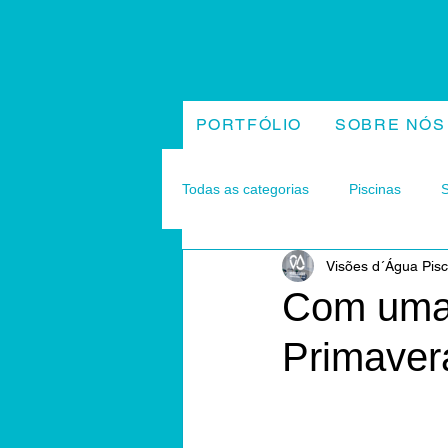
PORTFÓLIO
SOBRE NÓS
Todas as categorias
Piscinas
Visões d´Água Pisc
Com uma 
Primaver