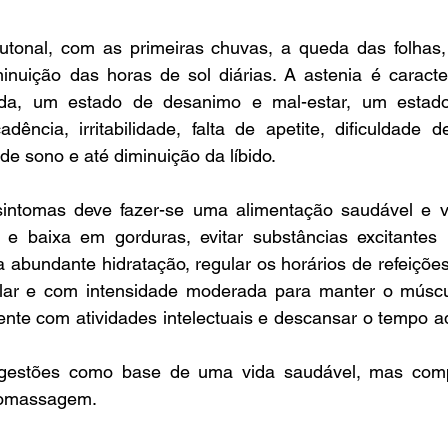
utonal, com as primeiras chuvas, a queda das folhas
inuição das horas de sol diárias. A astenia é caracte
ada, um estado de desanimo e mal-estar, um estado 
cadência, irritabilidade, falta de apetite, dificuldade d
de sono e até diminuição da líbido.
sintomas deve fazer-se uma alimentação saudável e va
s e baixa em gorduras, evitar substâncias excitantes 
abundante hidratação, regular os horários de refeições, 
ular e com intensidade moderada para manter o múscul
mente com atividades intelectuais e descansar o tempo 
ugestões como base de uma vida saudável, mas comp
romassagem.