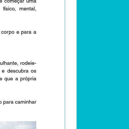
de começar uma 
ísico, mental, 
 corpo e para a 
lhante, rodeie-
 e descubra os 
 que a própria 
o para caminhar 