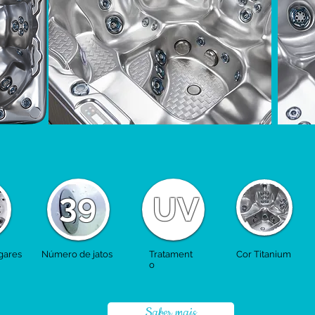
39
UV
gares
Número de jatos
Tratament
Cor Titanium
o
Saber mais