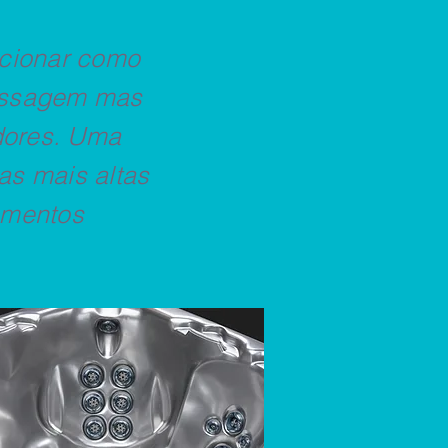
ncionar como
assagem mas
dores. Uma
as mais altas
amentos