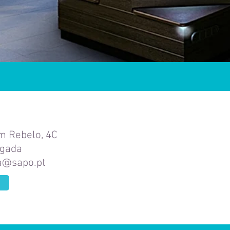
m Rebelo, 4C
lgada
a@sapo.pt