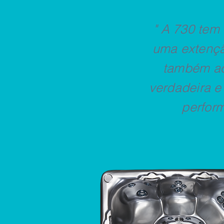
" A 730 tem
uma extenç
também ao 
verdadeira e
perfor