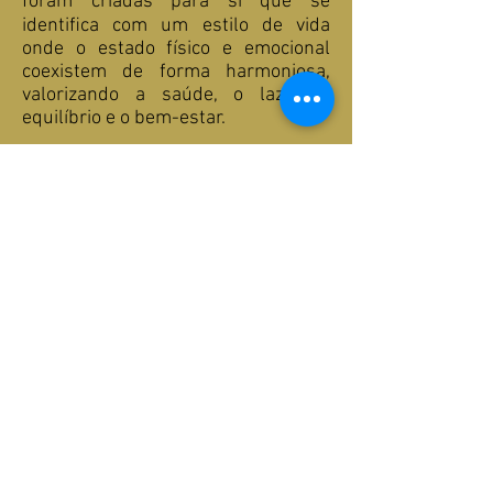
foram criadas para si que se
identiﬁca com um estilo de vida
onde o estado físico e emocional
coexistem de forma harmoniosa,
valorizando a saúde, o lazer, o
equilíbrio e o bem-estar.
SAIBA MAIS
Copyright © 2023 VISOES DAGUA PISCINAS. Todos os direitos
reservados. Design byTiago Correia