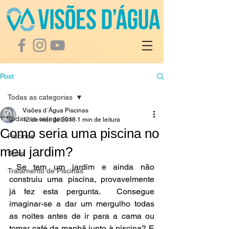
Post
Todas as categorias
Visões d´Água Piscinas
Todas as categorias
12 de mar. de 2018
1 min de leitura
Como seria uma piscina no
Piscinas
meu jardim?
Spas
 Se tem um jardim e ainda não 
Tratamento de Piscinas
construiu uma piscina, provavelmente 
já fez esta pergunta.  Consegue 
imaginar-se a dar um mergulho todas 
as noites antes de ir para a cama ou 
tomar café da manhã junto à piscina? E 