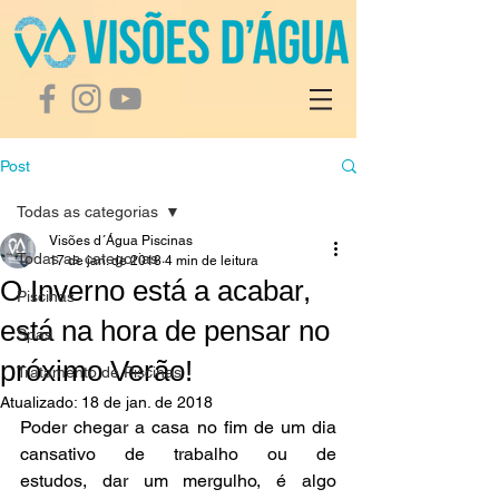
Post
Todas as categorias
Visões d´Água Piscinas
Todas as categorias
17 de jan. de 2018
4 min de leitura
O Inverno está a acabar,
Piscinas
está na hora de pensar no
Spas
próximo Verão!
Tratamento de Piscinas
Atualizado:
18 de jan. de 2018
Poder chegar a casa no fim de um dia 
cansativo de trabalho ou de 
estudos, dar um mergulho, é algo  