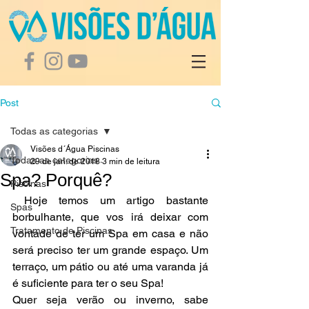
Post
Todas as categorias
Visões d´Água Piscinas
Todas as categorias
29 de jan. de 2018
3 min de leitura
Spa? Porquê?
Piscinas
 Hoje temos um artigo bastante 
Spas
borbulhante, que vos irá deixar com 
Tratamento de Piscinas
vontade de ter um Spa em casa e não 
será preciso ter um grande espaço. Um 
terraço, um pátio ou até uma varanda já 
é suficiente para ter o seu Spa! 
Quer seja verão ou inverno, sabe 