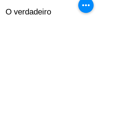
O verdadeiro 
relaxamento!
  Um Spa pode encaixar-se em 
qualquer espaço e lugar da sua casa, 
tanto seja no interior, como no exterior 
como já vimos mais acima neste post. A 