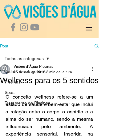
Post
Todas as categorias
Visões d´Água Piscinas
Todas as categorias
25 de nov. de 2018
3 min de leitura
Wellness para os 5 sentidos
Piscinas
Spas
O conceito wellness refere-se a um 
Tratamento de Piscinas
estado de saúde e bem-estar que inclui 
a relação entre o corpo, o espírito e a 
alma do ser humano, sendo a mesma 
influenciada pelo ambiente. A 
experiência sensorial, inserida na 