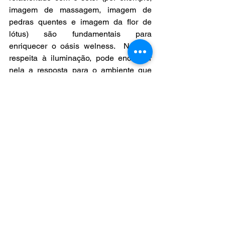
imagem de massagem, imagem de 
pedras quentes e imagem da flor de 
lótus) são fundamentais para 
enriquecer o oásis welness.  No que 
respeita à iluminação, pode encontrar 
nela a resposta para o ambiente que 
pretende criar em cada momento. Pode 
recorrer ao uso de velas para tornar o 
ambiente romântico, ou basear-se nos 
princípios da cromoterapia escolhendo 
as cores ou tons adequados aos 
sentimentos que pretende desencadear 
ou combater.
        Vermelho
 – intenso e estimulante, 
é indicado para afastar a depressão e o 
desânimo. É a cor das paixões, 
conquistas e sexualidade;
     Amarelo
 – Age sobre a mente, 