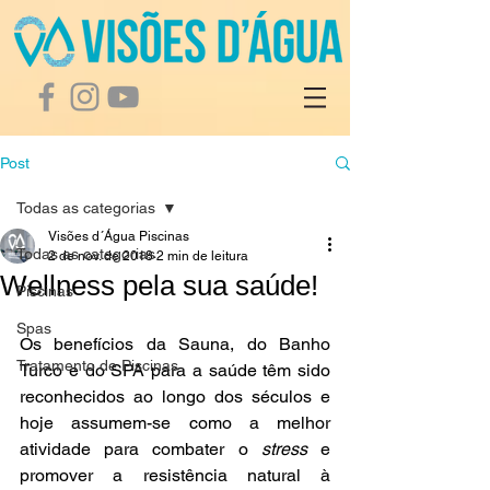
Post
Todas as categorias
Visões d´Água Piscinas
Todas as categorias
2 de nov. de 2018
2 min de leitura
Wellness pela sua saúde!
Piscinas
Spas
Os benefícios da Sauna, do Banho 
Tratamento de Piscinas
Turco e do SPA para a saúde têm sido 
reconhecidos ao longo dos séculos e 
hoje assumem-se como a melhor 
atividade para combater o 
stress
 e 
promover a resistência natural à 