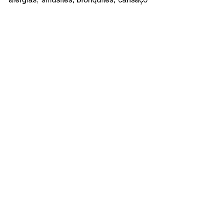
e para desintoxicar. Constitui acima de 
tudo uma relaxante experiência com 
grande prazer e bem-estar.
Obrigado pela sua leitura :)
Spas